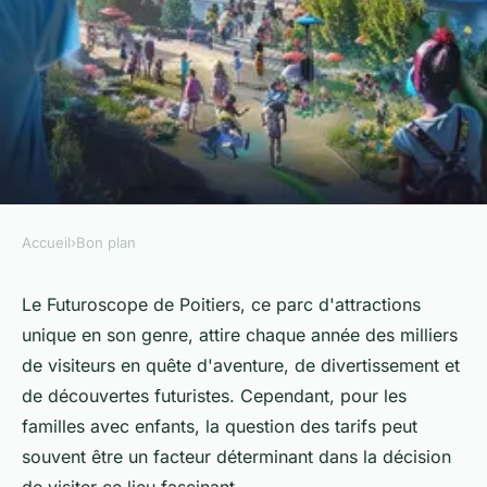
Accueil
›
Bon plan
BON PLAN
Les tarifs du futuroscope de
Le Futuroscope de Poitiers, ce parc d'attractions
unique en son genre, attire chaque année des milliers
poitiers : Combien pour les
de visiteurs en quête d'aventure, de divertissement et
enfants ?
de découvertes futuristes. Cependant, pour les
familles avec enfants, la question des tarifs peut
gervais
•
21 avril 2024
•
3 min de lecture
souvent être un facteur déterminant dans la décision