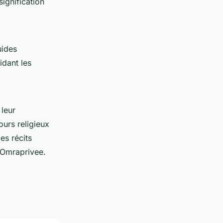
signification
uides
idant les
 leur
ours religieux
s récits
 Omraprivee.