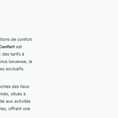
ions de confort
Confort
est
 des tarifs à
lus luxueuse, la
s exclusifs.
roches des lieux
nnés, situés à
le aux activités
lles, offrant une