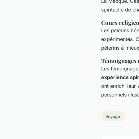
La Mecque. Ces v
spirituelle de c
Cours religie
Les pèlerins bé
expérimentés. C
pèlerins à mieu
Témoignages e
Les témoignages 
expérience spir
ont enrichi leur
personnels illu
Voyage