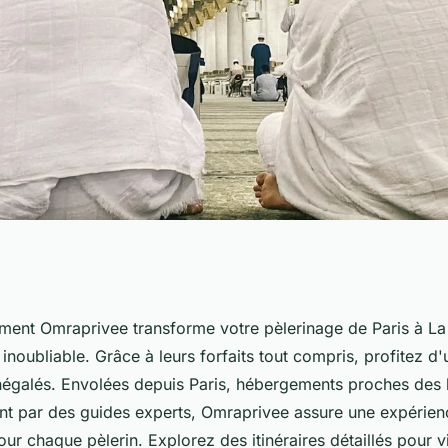
 Paris à La Mecque
ent Omraprivee transforme votre pèlerinage de Paris à L
 inoubliable. Grâce à leurs forfaits tout compris, profitez d'
Omra
négalés. Envolées depuis Paris, hébergements proches des li
par des guides experts, Omraprivee assure une expérienc
r chaque pèlerin. Explorez des itinéraires détaillés pour v