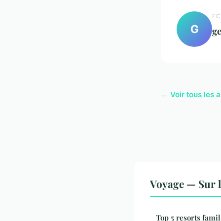
EC
G
ge
← Voir tous les 
Voyage — Sur 
Top 5 resorts fami