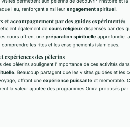
isites permettent aux pèlerins de découvrir l'histoire et la 
haque lieu, renforçant ainsi leur
engagement spirituel
.
ux et accompagnement par des guides expérimentés
néficient également de
cours religieux
dispensés par des g
es cours offrent une
préparation spirituelle
approfondie, a
x comprendre les rites et les enseignements islamiques.
t expériences des pèlerins
des pèlerins soulignent l'importance de ces activités dans
ituelle
. Beaucoup partagent que les visites guidées et les c
 voyage, offrant une
expérience puissante
et mémorable. Ce
strent la valeur ajoutée des programmes Omra proposés par