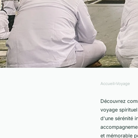
Accueil
›
Voyage
VOYAGE
Voyage spirituel de
Découvrez comm
voyage spirituel
avec votre agence 
d'une sérénité i
accompagnement 
et mémorable pou