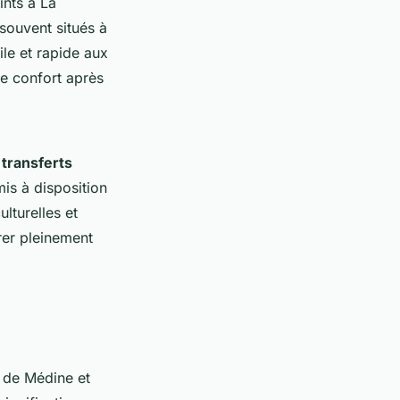
ints à La
souvent situés à
le et rapide aux
de confort après
s
transferts
mis à disposition
lturelles et
rer pleinement
s de Médine et