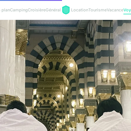
 plan
Camping
Croisière
Général
Location
Tourisme
Vacance
Voy