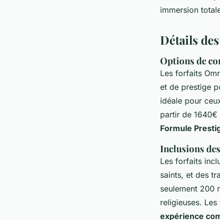
gervais
•
9 juillet 2024
•
3 min de lecture
immersion totale
Détails des
Options de con
Les forfaits Om
et de prestige 
idéale pour ceux
partir de 1640€
Formule Presti
Inclusions des
Les forfaits inc
saints, et des tr
seulement 200 m
religieuses. Les 
expérience com