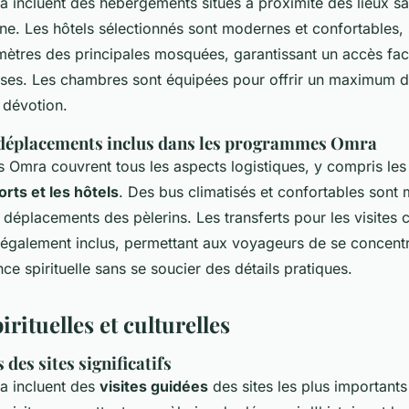
a incluent des hébergements situés à proximité des lieux sa
e. Les hôtels sélectionnés sont modernes et confortables, 
ètres des principales mosquées, garantissant un accès faci
ieuses. Les chambres sont équipées pour offrir un maximum 
 dévotion.
 déplacements inclus dans les programmes Omra
Omra couvrent tous les aspects logistiques, y compris le
orts et les hôtels
. Des bus climatisés et confortables sont 
 déplacements des pèlerins. Les transferts pour les visites cu
nt également inclus, permettant aux voyageurs de se concent
nce spirituelle sans se soucier des détails pratiques.
irituelles et culturelles
 des sites significatifs
ra incluent des
visites guidées
des sites les plus important