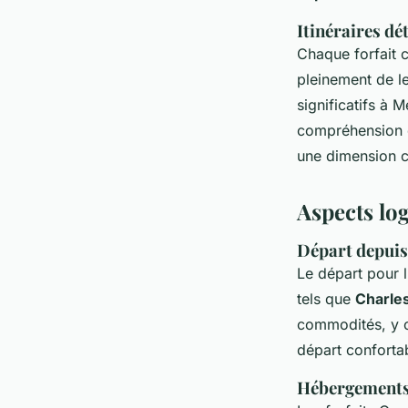
Itinéraires dé
Chaque forfait c
pleinement de le
significatifs à 
compréhension de
une dimension c
Aspects log
Départ depuis
Le départ pour l
tels que
Charles
commodités, y c
départ confortab
Hébergements 