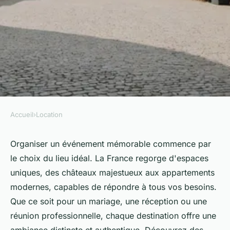
Accueil
›
Location
LOCATION
Découvrez les lieux uniques
Organiser un événement mémorable commence par
le choix du lieu idéal. La France regorge d'espaces
pour vos événements en
uniques, des châteaux majestueux aux appartements
france
modernes, capables de répondre à tous vos besoins.
Que ce soit pour un mariage, une réception ou une
gervais
•
26 janvier 2025
•
3 min de lecture
réunion professionnelle, chaque destination offre une