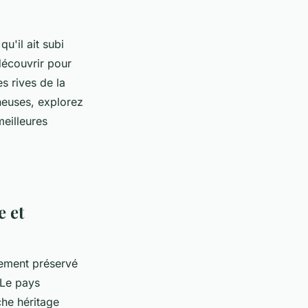
u'il ait subi
découvrir pour
es rives de la
neuses, explorez
meilleures
e et
vement préservé
 Le pays
che héritage