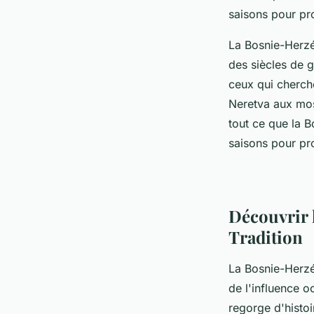
saisons pour pr
gervais
•
6 avril 2023
•
4 min de lecture
La Bosnie-Herzég
des siècles de 
ceux qui cherche
Neretva aux mos
tout ce que la B
saisons pour pr
Découvrir 
Tradition
La Bosnie-Herzé
de l'influence o
regorge d'histoi