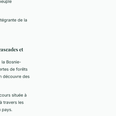
 peuple
ntégrante de la
cascades et
 la Bosnie-
rtes de forêts
 on découvre des
cours située à
à travers les
u pays.