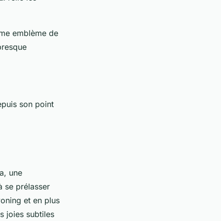
omme emblème de
presque
epuis son point
va, une
à se prélasser
yoning et en plus
s joies subtiles