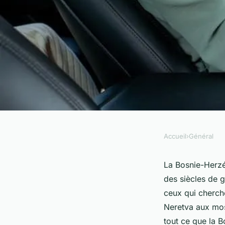
Accueil
›
Général
GÉNÉRAL
Tout ce que la Bosn
La Bosnie-Herzég
des siècles de 
offrir: lieux magnifi
ceux qui cherche
Neretva aux mos
meilleures saisons
tout ce que la B