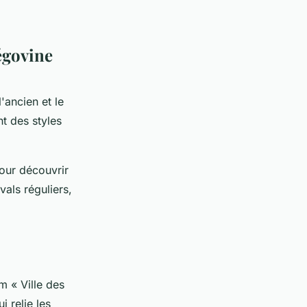
égovine
'ancien et le
t des styles
our découvrir
vals réguliers,
m « Ville des
i relie les