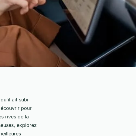
u'il ait subi
découvrir pour
es rives de la
neuses, explorez
meilleures