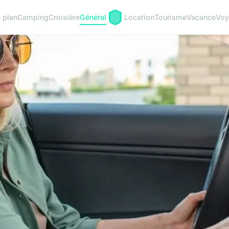
 plan
Camping
Croisière
Général
Location
Tourisme
Vacance
Voy