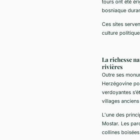
tours ont été ér
bosniaque duran
Ces sites serven
culture politiq
La richesse na
rivières
Outre ses monume
Herzégovine pos
verdoyantes s’ét
villages anciens
L'une des princi
Mostar. Les parc
collines boisée