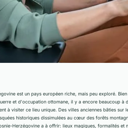
ie-Herzégovine a à
ovine est un pays européen riche, mais peu exploré. Bien q
guerre et d'occupation ottomane, il y a encore beaucoup à 
ques, formalités et
nt à visiter ce lieu unique. Des villes anciennes bâties sur l
quées historiques dissimulées au cœur des forêts montag
osnie-Herzégovine a à offrir: lieux magiques, formalités et 