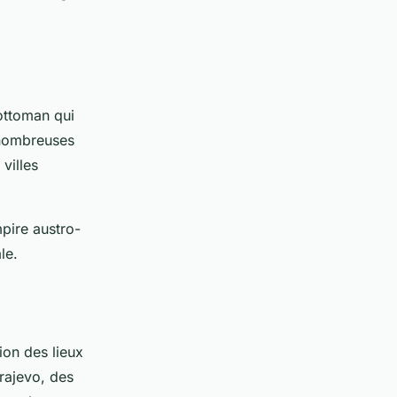
 ottoman qui
e nombreuses
villes
pire austro-
le.
ion des lieux
rajevo, des