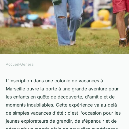
Accueil
›
Général
GÉNÉRAL
Partir en colonie de vacances
L'inscription dans une colonie de vacances à
Marseille ouvre la porte à une grande aventure pour
depuis Marseille : Une
les enfants en quête de découverte, d'amitié et de
aventure inoubliable pour les
moments inoubliables. Cette expérience va au-delà
enfants
de simples vacances d'été : c'est l'occasion pour les
jeunes explorateurs de grandir, de s'épanouir et de
gervais
•
29 décembre 2024
•
3 min de lecture